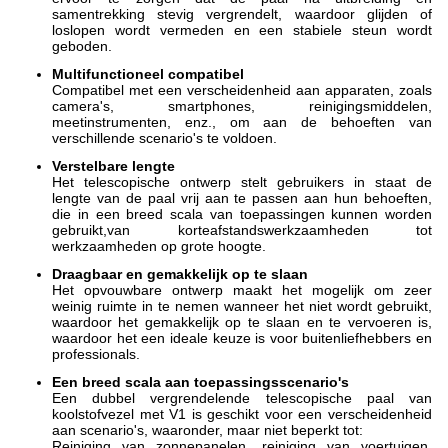
samentrekking stevig vergrendelt, waardoor glijden of
loslopen wordt vermeden en een stabiele steun wordt
geboden.
Multifunctioneel compatibel
Compatibel met een verscheidenheid aan apparaten, zoals
camera's, smartphones, reinigingsmiddelen,
meetinstrumenten, enz., om aan de behoeften van
verschillende scenario's te voldoen.
Verstelbare lengte
Het telescopische ontwerp stelt gebruikers in staat de
lengte van de paal vrij aan te passen aan hun behoeften,
die in een breed scala van toepassingen kunnen worden
gebruikt,van korteafstandswerkzaamheden tot
werkzaamheden op grote hoogte.
Draagbaar en gemakkelijk op te slaan
Het opvouwbare ontwerp maakt het mogelijk om zeer
weinig ruimte in te nemen wanneer het niet wordt gebruikt,
waardoor het gemakkelijk op te slaan en te vervoeren is,
waardoor het een ideale keuze is voor buitenliefhebbers en
professionals.
Een breed scala aan toepassingsscenario's
Een dubbel vergrendelende telescopische paal van
koolstofvezel met V1 is geschikt voor een verscheidenheid
aan scenario's, waaronder, maar niet beperkt tot:
Reiniging van zonnepanelen, reiniging van voertuigen,