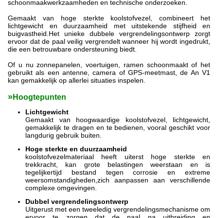
schoonmaakwerkzaamheden en technische onderzoeken.
Gemaakt van hoge sterkte koolstofvezel, combineert het
lichtgewicht en duurzaamheid met uitstekende stijfheid en
buigvastheid.Het unieke dubbele vergrendelingsontwerp zorgt
ervoor dat de paal veilig vergrendelt wanneer hij wordt ingedrukt,
die een betrouwbare ondersteuning biedt.
Of u nu zonnepanelen, voertuigen, ramen schoonmaakt of het
gebruikt als een antenne, camera of GPS-meetmast, de An V1
kan gemakkelijk op allerlei situaties inspelen.
»
Hoogtepunten
Lichtgewicht
Gemaakt van hoogwaardige koolstofvezel, lichtgewicht,
gemakkelijk te dragen en te bedienen, vooral geschikt voor
langdurig gebruik buiten.
Hoge sterkte en duurzaamheid
koolstofvezelmateriaal heeft uiterst hoge sterkte en
trekkracht, kan grote belastingen weerstaan en is
tegelijkertijd bestand tegen corrosie en extreme
weersomstandigheden,zich aanpassen aan verschillende
complexe omgevingen.
Dubbel vergrendelingsontwerp
Uitgerust met een tweeledig vergrendelingsmechanisme om
ervoor te zorgen dat de paal na uitbreiding en