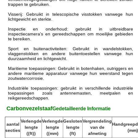
trappen te gebruiken.
Visserij: Gebruikt in telescopische visstokken vanwege hun
lichtgewicht en sterkte.
Inspectie en onderhoud: gebruikt in uitbreidbare
inspectiecamera's en gereedschappen om moeilijke gebieden
te bereiken.
Sport en buitenactiviteiten: Gebruikt in wandelstokken,
vlaggenstokken en andere buitentoestellen vanwege hun
duurzaamheid en lichtgewicht.
Maritieme toepassingen: Gebruikt in botenhaken, outriggers en
andere maritieme apparatuur vanwege hun weerstand tegen
zoutwatercorrosie.
Industriële toepassingen: gebruikt in verschillende industriële
toepassingen zoals antennemasten, meetpalen en
reikgereedschappen.
️ Carbonvezelstaaf
Gedetailleerde Informatie
Verlengde
Verlengde
Gesloten
Vergrendeling
aantal
Handgreepd
lengte
lengte
lengte
van de
secties
(mm)
((ft))
((mm)
(ft)
afmeting