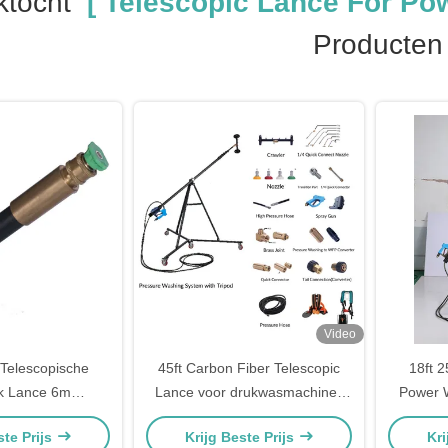
tocht
[ Telescopic Lance For Po
Producten
Video
elescopische
45ft Carbon Fiber Telescopic
18ft 2
k Lance 6m
Lance voor drukwasmachines
Power 
che Lance Voor
Efficiënte veilige ODM
Lance
ste Prijs
Krijg Beste Prijs
Kri
 Washer
ondersteuning