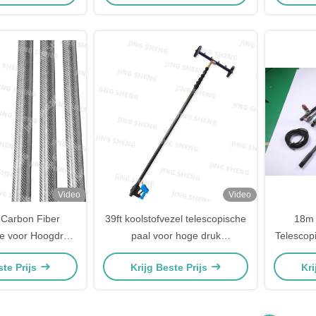
Video
Video
r Carbon Fiber
39ft koolstofvezel telescopische
18m 
le voor Hoogdruk
paal voor hoge druk
Telescop
elescopic Guns
wasmachine telescopische
60ft 7
ste Prijs
Krijg Beste Prijs
Kri
Support
pistolen ODM ondersteuning