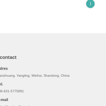
1
 contact
dres
axizhuang, Yangting, Weihai, Shandong, China
l.
86-631-5775891
-mail