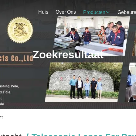
Huis
Over Ons
Producten
Gebeur
Zoekresultaat
nt