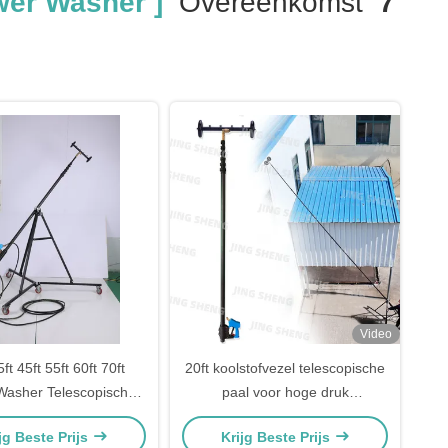
wer Washer ]
Overeenkomst
7
Video
5ft 45ft 55ft 60ft 70ft
20ft koolstofvezel telescopische
Washer Telescopische
paal voor hoge druk
 Telescopische Druk
wasmachine telescopische
jg Beste Prijs
Krijg Beste Prijs
Lance
pistolen ODM ondersteuning