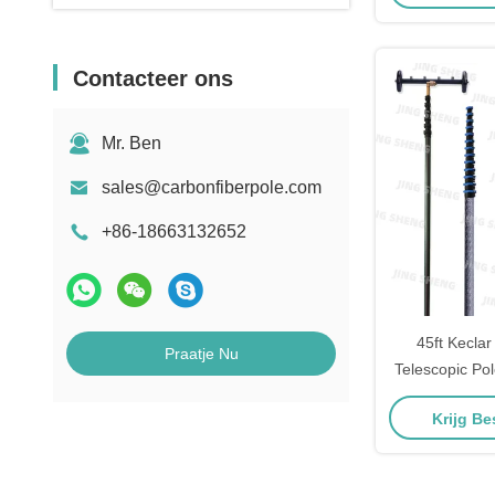
Contacteer ons
Mr. Ben
sales@carbonfiberpole.com
+86-18663132652
45ft Kecla
Praatje Nu
Telescopic Po
Wasmachine T
Krijg Be
ODM 