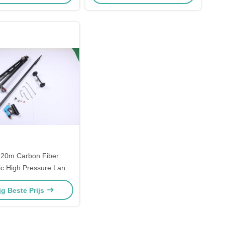
20m Carbon Fiber
ic High Pressure Lance
2ft Extensible Power
jg Beste Prijs
Washer Lance