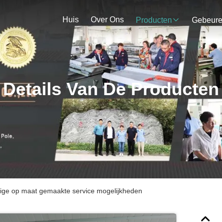
Huis
Over Ons
Producten
Gebeur
Details Van De Producten
dige op maat gemaakte service mogelijkheden