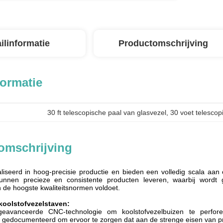
ilinformatie
Productomschrijving
formatie
30 ft telescopische paal van glasvezel
, 
30 voet telescop
omschrijving
aliseerd in hoog-precisie productie en bieden een volledig scala 
unnen precieze en consistente producten leveren, waarbij wordt
n de hoogste kwaliteitsnormen voldoet.
koolstofvezelstaven:
eavanceerde CNC-technologie om koolstofvezelbuizen te perforer
 gedocumenteerd om ervoor te zorgen dat aan de strenge eisen van pro