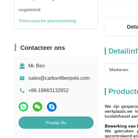
oogstststok
Telescopische glasvezelstang
Deta
Contacteer ons
Detailin
Mr. Ben
Markeren:
sales@carbonfiberpole.com
Product
+86-18663132652
We zijn gespeci
werkplaats.we k
koolstofvezel aa
Praatje Nu
Bewerking van 
We gebruiken g
gecontroleerd en