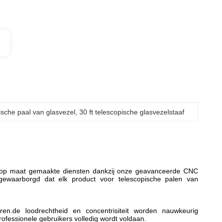
ische paal van glasvezel
, 
30 ft telescopische glasvezelstaaf
aan op maat gemaakte diensten dankzij onze geavanceerde CNC
 gewaarborgd dat elk product voor telescopische palen van
en.de loodrechtheid en concentrisiteit worden nauwkeurig
fessionele gebruikers volledig wordt voldaan.