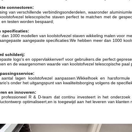
te connectoren:
sing van verschillende verbindingsonderdelen, waaronder aluminiumle
olstofvezel telescopische staven perfect te matchen met de gespecif
g en testen worden bespaard;
specificaties:
dan 1000 modellen van koolstofvezel staven wikkeling malen voor mee
 aangepaste aangepaste specificaties:We hebben meer dan 1000 kools
d schilderij:
paste logo's en oppervlakkenverf voor gebruikers.die perfect gepres
reiken en de waargenomen waarde van koolstofvezel telescopische paal
npassingsservice:
antal lagen koolstofvezel aanpassen.Wikkelhoek en harsformule 
rio's onder het uitgangspunt van kwaliteitsborging volgens de specifie
eren en innoveren:
rofessioneel R & D-team dat continu investeert in het onderzoek 
uctontwerp optimaliseert,en is toegewijd aan het leveren van klanten m