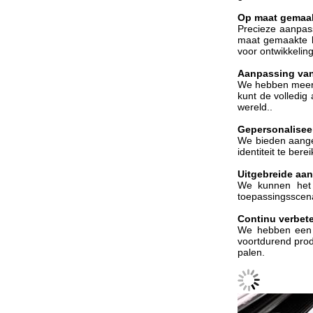
Op maat gemaak
Precieze aanpas
maat gemaakte ko
voor ontwikkelin
Aanpassing van 
We hebben meer 
kunt de volledig
wereld..
Gepersonaliseer
We bieden aange
identiteit te be
Uitgebreide aa
We kunnen het a
toepassingsscena
Continu verbet
We hebben een p
voortdurend prod
palen.